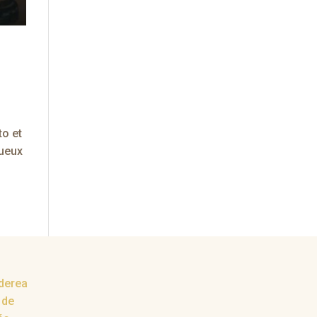
to et
tueux