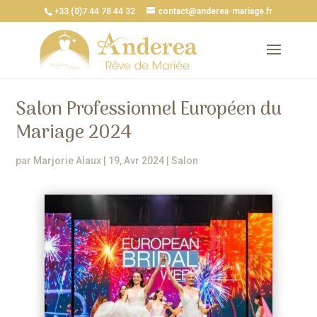
+33 (0)7 44 78 44 32
contact@anderea-mariage.fr
Salon Professionnel Européen du
Mariage 2024
par
Marjorie Alaux
|
19, Avr 2024
|
Salon